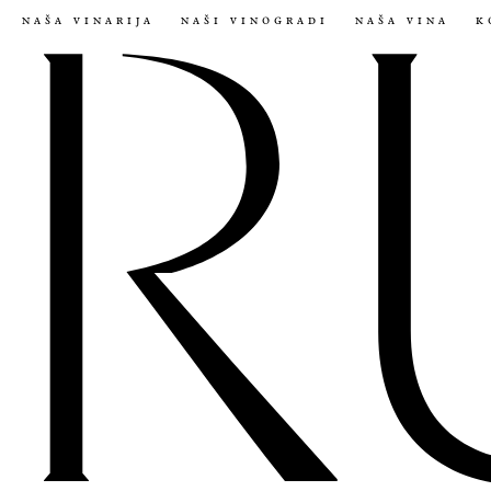
naša vinarija
naši vinogradi
naša vina
k