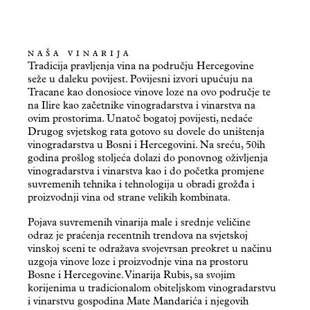
NAŠA VINARIJA
Tradicija pravljenja vina na području Hercegovine
seže u daleku povijest. Povijesni izvori upućuju na
Tracane kao donosioce vinove loze na ovo područje te
na Ilire kao začetnike vinogradarstva i vinarstva na
ovim prostorima. Unatoč bogatoj povijesti, nedaće
Drugog svjetskog rata gotovo su dovele do uništenja
vinogradarstva u Bosni i Hercegovini. Na sreću, 50ih
godina prošlog stoljeća dolazi do ponovnog oživljenja
vinogradarstva i vinarstva kao i do početka promjene
suvremenih tehnika i tehnologija u obradi grožđa i
proizvodnji vina od strane velikih kombinata.
Pojava suvremenih vinarija male i srednje veličine
odraz je praćenja recentnih trendova na svjetskoj
vinskoj sceni te odražava svojevrsan preokret u načinu
uzgoja vinove loze i proizvodnje vina na prostoru
Bosne i Hercegovine. Vinarija Rubis, sa svojim
korijenima u tradicionalom obiteljskom vinogradarstvu
i vinarstvu gospodina Mate Mandarića i njegovih